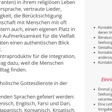
nten) in ihrem religiösen Leben
rsprache, vertraute Lieder,
keit, die Berücksichtigung
nschaft mit Menschen mit oft
Kontakt
tern auch, einen eigenen Platz in
deren V
e Aufmerksamkeit für die Vielfalt
Beratung
täten einen authentischen Blick
Seelsor
Gestalt
.
Kontakt
ontraproduktiv für die Integration,
anderss
rag dazu, weil die Menschen
Kontakt
ltag finden.
Einr
olische Gottesdienste in der
Einmal j
Seelsorg
genden Sprachen gefeiert werden:
verantwo
isch, Englisch, Farsi und Dari,
Eine
Lei
Vorgabe
 Japanisch, Koreanisch, Kroatisch,