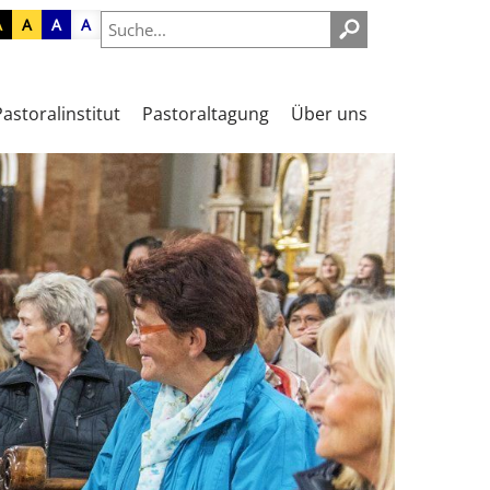
A
A
A
A
Pastoralinstitut
Pastoraltagung
Über uns