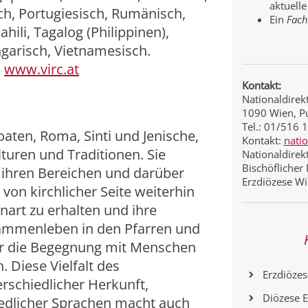
aktuelle
ch, Portugiesisch, Rumänisch,
Ein
Fach
hili, Tagalog (Philippinen),
ngarisch, Vietnamesisch.
:
www.virc.at
Kontakt:
Nationaldirek
1090 Wien, P
Tel.: 01/516 
aten, Roma, Sinti und Jenische,
Kontakt:
nati
lturen und Traditionen. Sie
Nationaldirekt
Bischöflicher 
n ihren Bereichen und darüber
Erzdiözese W
von kirchlicher Seite weiterhin
art zu erhalten und ihre
usammenleben in den Pfarren und
ür die Begegnung mit Menschen
. Diese Vielfalt des
Erzdiöze
schiedlicher Herkunft,
Diözese E
iedlicher Sprachen macht auch