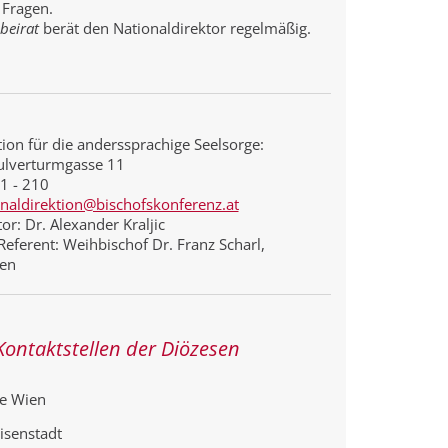
 Fragen.
beirat
berät den Nationaldirektor regelmäßig.
tion für die anderssprachige Seelsorge:
ulverturmgasse 11
11 - 210
onaldirektion@bischofskonferenz.at
or: Dr. Alexander Kraljic
Referent: Weihbischof Dr. Franz Scharl,
ien
Kontaktstellen der Diözesen
se Wien
isenstadt