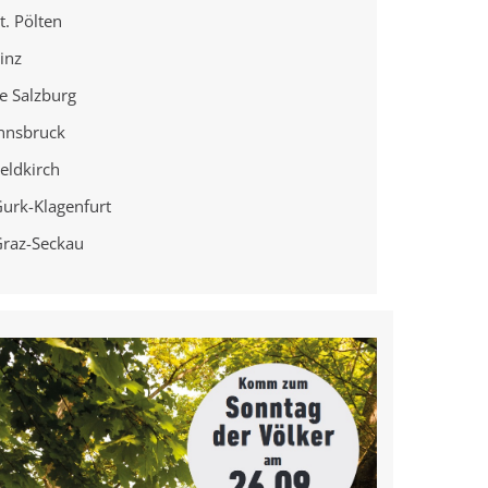
t. Pölten
Linz
e Salzburg
Innsbruck
eldkirch
urk-Klagenfurt
Graz-Seckau