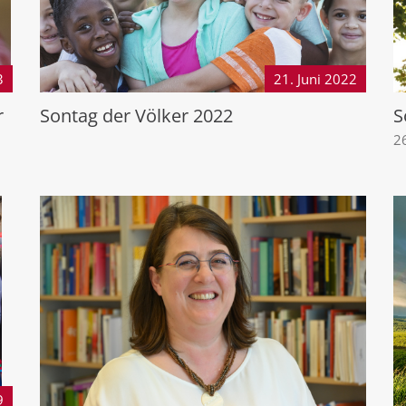
3
21. Juni
2022
r
Sontag der Völker 2022
S
2
9