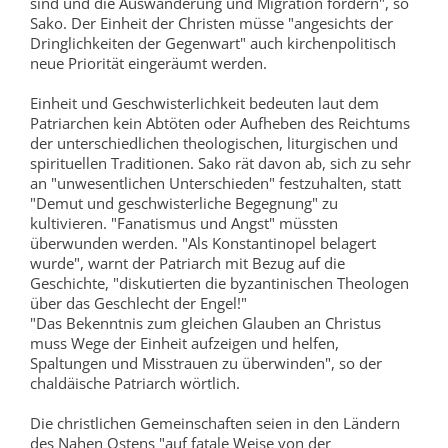
sind und die Auswanderung und Migration fördern", so
Sako. Der Einheit der Christen müsse "angesichts der
Dringlichkeiten der Gegenwart" auch kirchenpolitisch
neue Priorität eingeräumt werden.
Einheit und Geschwisterlichkeit bedeuten laut dem
Patriarchen kein Abtöten oder Aufheben des Reichtums
der unterschiedlichen theologischen, liturgischen und
spirituellen Traditionen. Sako rät davon ab, sich zu sehr
an "unwesentlichen Unterschieden" festzuhalten, statt
"Demut und geschwisterliche Begegnung" zu
kultivieren. "Fanatismus und Angst" müssten
überwunden werden. "Als Konstantinopel belagert
wurde", warnt der Patriarch mit Bezug auf die
Geschichte, "diskutierten die byzantinischen Theologen
über das Geschlecht der Engel!"
"Das Bekenntnis zum gleichen Glauben an Christus
muss Wege der Einheit aufzeigen und helfen,
Spaltungen und Misstrauen zu überwinden", so der
chaldäische Patriarch wörtlich.
Die christlichen Gemeinschaften seien in den Ländern
des Nahen Ostens "auf fatale Weise von der