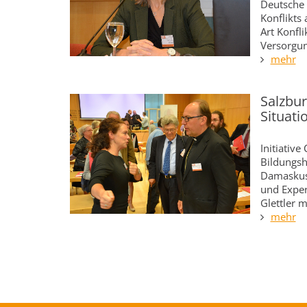
Deutsche 
Konflikts 
Art Konfl
Versorgun
mehr
Salzbur
Situati
Initiative
Bildungsh
Damaskus,
und Exper
Glettler m
mehr