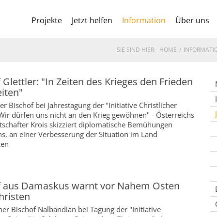
Projekte
Jetzt helfen
Information
Über uns
SIE SIND HIER:
HOME
INFORMATI
 Glettler: "In Zeiten des Krieges den Frieden
iten"
r Bischof bei Jahrestagung der "Initiative Christlicher
"Wir dürfen uns nicht an den Krieg gewöhnen" - Österreichs
tschafter Krois skizziert diplomatische Bemühungen
hs, an einer Verbesserung der Situation im Land
ken
f aus Damaskus warnt vor Nahem Osten
hristen
er Bischof Nalbandian bei Tagung der "Initiative