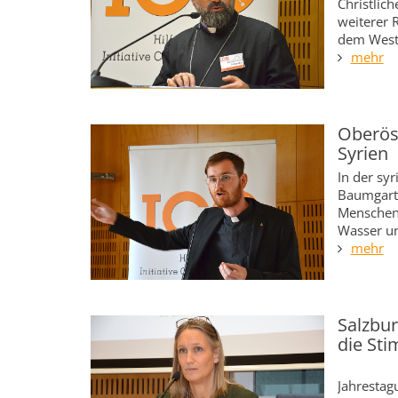
Christlic
weiterer 
dem West
mehr
Oberöst
Syrien
In der sy
Baumgartn
Menschen:
Wasser un
mehr
Salzbur
die St
Jahrestagu