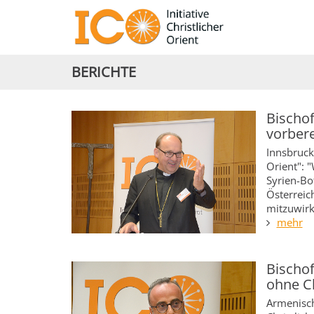
BERICHTE
Bischof
vorbere
Innsbrucke
Orient": 
Syrien-Bo
Österreic
mitzuwir
mehr
Bischo
ohne C
Armenisch