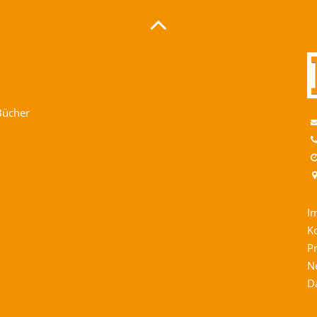
Bücher
I
K
P
N
D