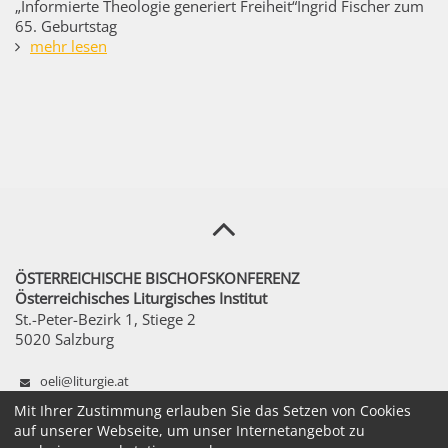
„Informierte Theologie generiert Freiheit“Ingrid Fischer zum
65. Geburtstag
mehr lesen
ÖSTERREICHISCHE BISCHOFSKONFERENZ
Österreichisches Liturgisches Institut
St.-Peter-Bezirk 1, Stiege 2
5020 Salzburg
oeli@liturgie.at
+43 1 51611 - 1250
Mit Ihrer Zustimmung erlauben Sie das Setzen von Cookies
auf unserer Webseite, um unser Internetangebot zu
Mo – Fr 8:00 – 12:00 Uhr