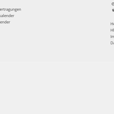
ertragungen
kalender
lender
He
Hl
I
D