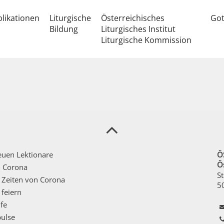
likationen
Liturgische
Österreichisches
Got
Bildung
Liturgisches Institut
Liturgische Kommission
uen Lektionare
Ö
Ös
n Corona
St
n Zeiten von Corona
5
feiern
fe
ulse