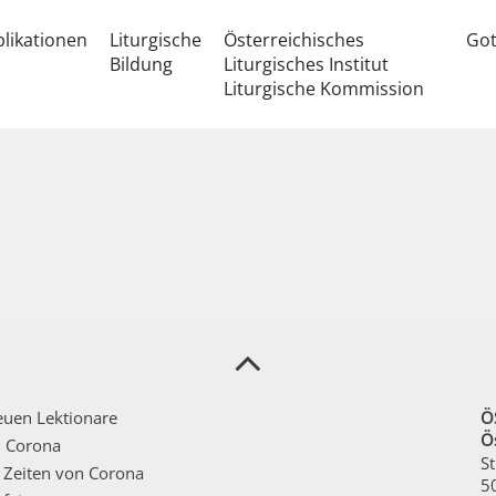
likationen
Liturgische
Österreichisches
Got
Bildung
Liturgisches Institut
Liturgische Kommission
uen Lektionare
Ö
Ös
n Corona
St
n Zeiten von Corona
5