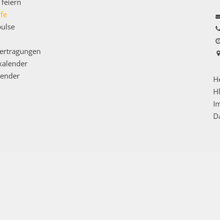
feiern
fe
ulse
ertragungen
kalender
lender
He
Hl
I
D