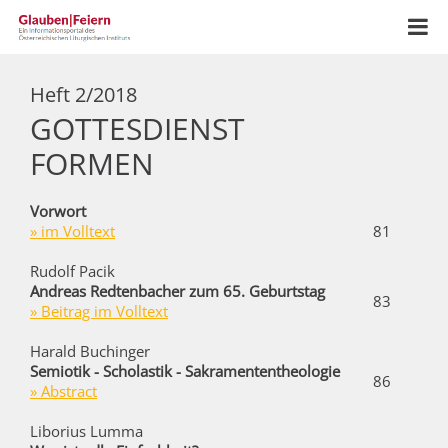
Heft 2/2018
GOTTESDIENST
FORMEN
Vorwort
» im Volltext
81
Rudolf Pacik
Andreas Redtenbacher zum 65. Geburtstag
83
» Beitrag im Volltext
Harald Buchinger
Semiotik - Scholastik - Sakramententheologie
86
» A
bstract
Liborius Lumma