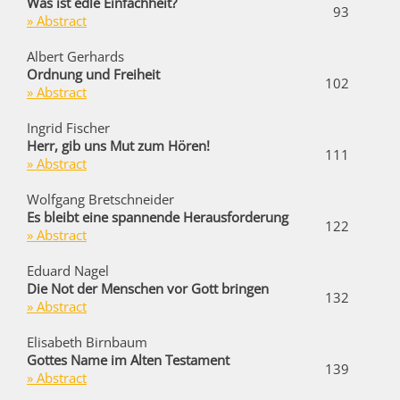
Was ist edle Einfachheit?
93
» A
bstract
Albert Gerhards
Ordnung und Freiheit
102
» A
bstract
Ingrid Fischer
Herr, gib uns Mut zum Hören!
111
» Abstract
Wolfgang Bretschneider
Es bleibt eine spannende Herausforderung
122
» A
bstract
Eduard Nagel
Die Not der Menschen vor Gott bringen
132
» Abstract
Elisabeth Birnbaum
Gottes Name im Alten Testament
139
» Abstract