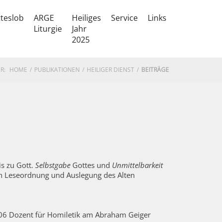
teslob
ARGE
Heiliges
Service
Links
Liturgie
Jahr
2025
R:
HOME
PUBLIKATIONEN
HEILIGER DIENST
BEITRÄGE
s zu Gott.
Selbstgabe
Gottes und
Unmittelbarkeit
von Leseordnung und Auslegung des Alten
 2006 Dozent für Homiletik am Abraham Geiger