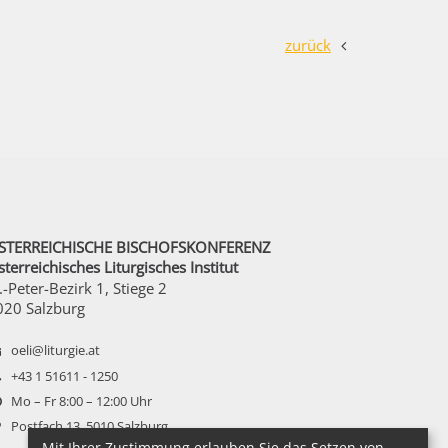
zurück
STERREICHISCHE BISCHOFSKONFERENZ
terreichisches Liturgisches Institut
.-Peter-Bezirk 1, Stiege 2
020 Salzburg
oeli@liturgie.at
+43 1 51611 - 1250
Mo – Fr 8:00 – 12:00 Uhr
Postfach 13, 5010 Salzburg
Mit Ihrer Zustimmung erlauben Sie das Setzen von