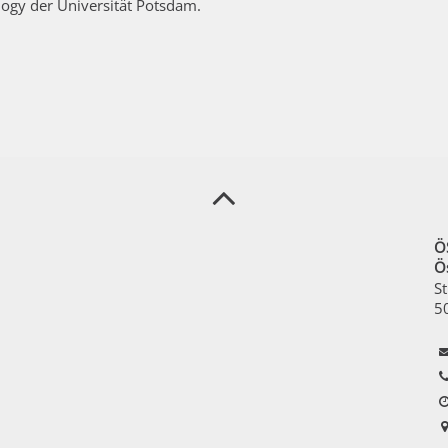
ology der Universität Potsdam.
Ö
Ös
St
5