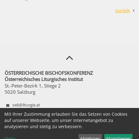
zurück
ÖSTERREICHISCHE BISCHOFSKONFERENZ
Österreichisches Liturgisches Institut
St.-Peter-Bezirk 1, Stiege 2
5020 Salzburg
oeli@liturgie.at
+43 1 51611 - 1250
Mit Ihrer Zustimmung erlauben Sie das Setzen von Cookies
auf unserer Webseite, um unser Internetangebot zu
Mo – Fr 8:00 – 12:00 Uhr
analysieren und stetig zu verbessern.
Postfach 13, 5010 Salzburg
Mehr
...
Ablehnen
Akzeptieren